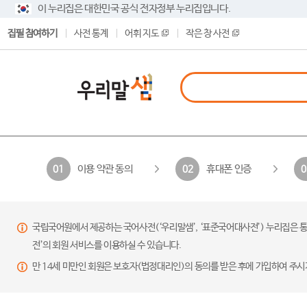
이 누리집은 대한민국 공식 전자정부 누리집입니다.
집필 참여하기
사전 통계
어휘 지도
작은 창 사전
이용 약관 동의
휴대폰 인증
01
02
0
국립국어원에서 제공하는 국어사전(‘우리말샘’, ‘표준국어대사전’) 누리집은 통
전’의 회원 서비스를 이용하실 수 있습니다.
만 14세 미만인 회원은 보호자(법정대리인)의 동의를 받은 후에 가입하여 주시