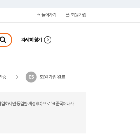
들어가기
회원 가입
자세히 찾기
인증
회원 가입 완료
05
가입하시면 동일한 계정(ID)으로 ‘표준국어대사