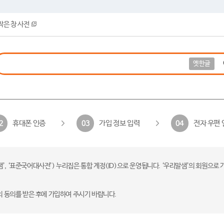
작은 창 사전
옛한글
휴대폰 인증
가입 정보 입력
전자 우편 
2
03
04
 ‘표준국어대사전’) 누리집은 통합 계정(ID)으로 운영됩니다. ‘우리말샘’의 회원으로 
의 동의를 받은 후에 가입하여 주시기 바랍니다.