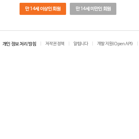
만 14세 이상인 회원
만 14세 미만인 회원
개인 정보 처리 방침
저작권 정책
알립니다
개발 지원(Open API)