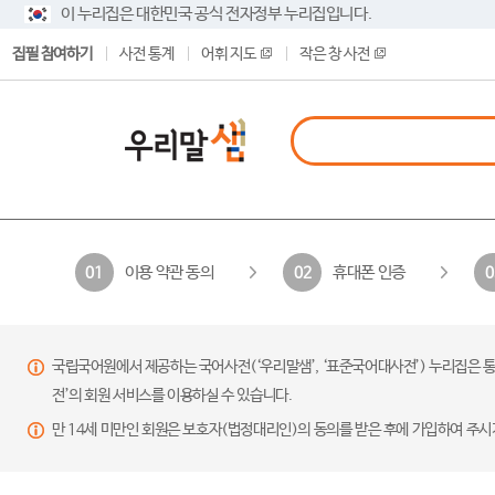
이 누리집은 대한민국 공식 전자정부 누리집입니다.
집필 참여하기
사전 통계
어휘 지도
작은 창 사전
이용 약관 동의
휴대폰 인증
01
02
0
국립국어원에서 제공하는 국어사전(‘우리말샘’, ‘표준국어대사전’) 누리집은 통
전’의 회원 서비스를 이용하실 수 있습니다.
만 14세 미만인 회원은 보호자(법정대리인)의 동의를 받은 후에 가입하여 주시