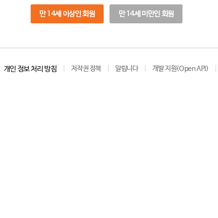
만 14세 이상인 회원
만 14세 미만인 회원
개인 정보 처리 방침
저작권 정책
알립니다
개발 지원(Open API)