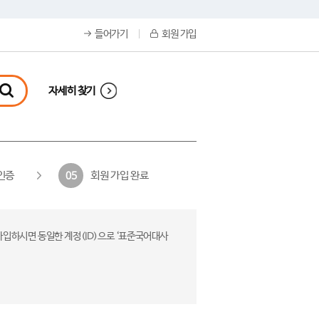
들어가기
회원 가입
자세히 찾기
인증
회원 가입 완료
05
가입하시면 동일한 계정(ID)으로 ‘표준국어대사