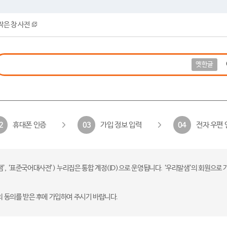
작은 창 사전
옛한글
휴대폰 인증
가입 정보 입력
전자 우편 
2
03
04
 ‘표준국어대사전’) 누리집은 통합 계정(ID)으로 운영됩니다. ‘우리말샘’의 회원으로 
의 동의를 받은 후에 가입하여 주시기 바랍니다.