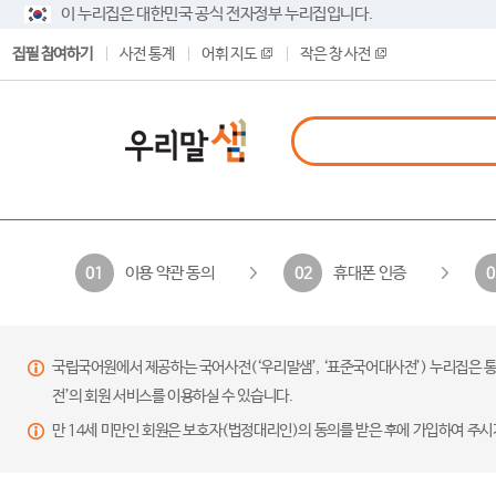
이 누리집은 대한민국 공식 전자정부 누리집입니다.
집필 참여하기
사전 통계
어휘 지도
작은 창 사전
이용 약관 동의
휴대폰 인증
01
02
0
국립국어원에서 제공하는 국어사전(‘우리말샘’, ‘표준국어대사전’) 누리집은 통
전’의 회원 서비스를 이용하실 수 있습니다.
만 14세 미만인 회원은 보호자(법정대리인)의 동의를 받은 후에 가입하여 주시