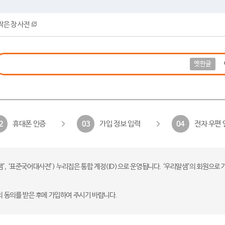
작은 창 사전
옛한글
휴대폰 인증
가입 정보 입력
전자 우편 
2
03
04
 ‘표준국어대사전’) 누리집은 통합 계정(ID)으로 운영됩니다. ‘우리말샘’의 회원으로 
의 동의를 받은 후에 가입하여 주시기 바랍니다.