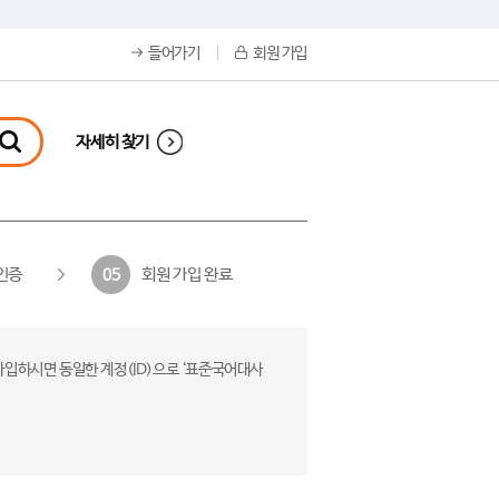
들어가기
회원 가입
자세히 찾기
인증
회원 가입 완료
05
가입하시면 동일한 계정(ID)으로 ‘표준국어대사