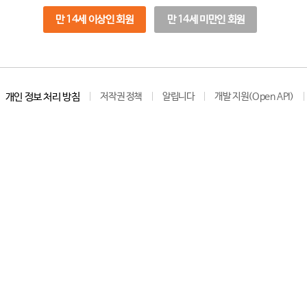
만 14세 이상인 회원
만 14세 미만인 회원
개인 정보 처리 방침
저작권 정책
알립니다
개발 지원(Open API)