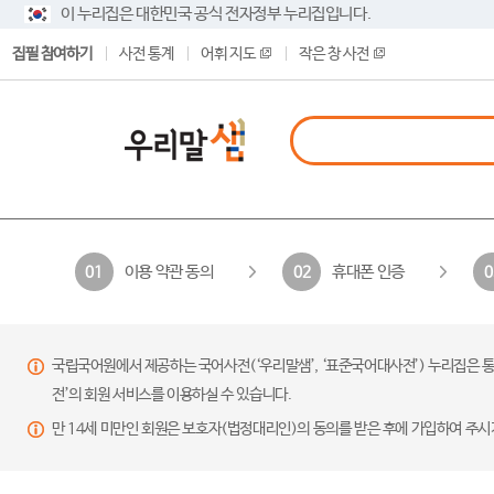
이 누리집은 대한민국 공식 전자정부 누리집입니다.
집필 참여하기
사전 통계
어휘 지도
작은 창 사전
이용 약관 동의
휴대폰 인증
01
02
0
국립국어원에서 제공하는 국어사전(‘우리말샘’, ‘표준국어대사전’) 누리집은 통
전’의 회원 서비스를 이용하실 수 있습니다.
만 14세 미만인 회원은 보호자(법정대리인)의 동의를 받은 후에 가입하여 주시