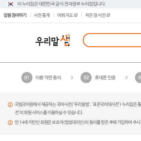
이 누리집은 대한민국 공식 전자정부 누리집입니다.
집필 참여하기
사전 통계
어휘 지도
작은 창 사전
이용 약관 동의
휴대폰 인증
01
02
0
국립국어원에서 제공하는 국어사전(‘우리말샘’, ‘표준국어대사전’) 누리집은 통
전’의 회원 서비스를 이용하실 수 있습니다.
만 14세 미만인 회원은 보호자(법정대리인)의 동의를 받은 후에 가입하여 주시