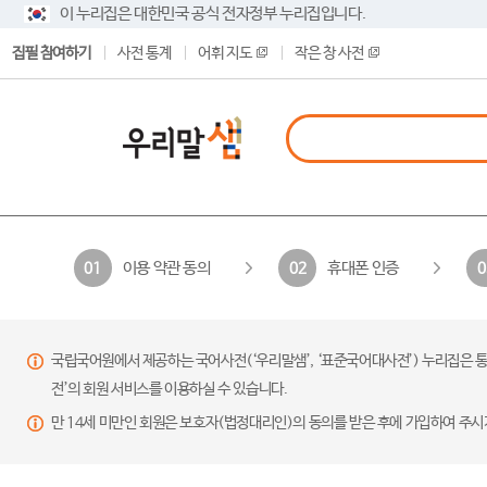
이 누리집은 대한민국 공식 전자정부 누리집입니다.
집필 참여하기
사전 통계
어휘 지도
작은 창 사전
이용 약관 동의
휴대폰 인증
01
02
0
국립국어원에서 제공하는 국어사전(‘우리말샘’, ‘표준국어대사전’) 누리집은 통
전’의 회원 서비스를 이용하실 수 있습니다.
만 14세 미만인 회원은 보호자(법정대리인)의 동의를 받은 후에 가입하여 주시