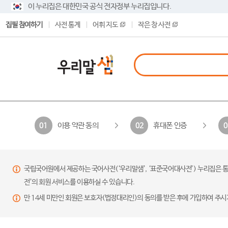
이 누리집은 대한민국 공식 전자정부 누리집입니다.
집필 참여하기
사전 통계
어휘 지도
작은 창 사전
이용 약관 동의
휴대폰 인증
01
02
0
국립국어원에서 제공하는 국어사전(‘우리말샘’, ‘표준국어대사전’) 누리집은 통
전’의 회원 서비스를 이용하실 수 있습니다.
만 14세 미만인 회원은 보호자(법정대리인)의 동의를 받은 후에 가입하여 주시