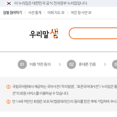
이 누리집은 대한민국 공식 전자정부 누리집입니다.
집필 참여하기
사전 통계
어휘 지도
작은 창 사전
이용 약관 동의
휴대폰 인증
01
02
0
국립국어원에서 제공하는 국어사전(‘우리말샘’, ‘표준국어대사전’) 누리집은 통
전’의 회원 서비스를 이용하실 수 있습니다.
만 14세 미만인 회원은 보호자(법정대리인)의 동의를 받은 후에 가입하여 주시