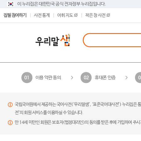
이 누리집은 대한민국 공식 전자정부 누리집입니다.
집필 참여하기
사전 통계
어휘 지도
작은 창 사전
이용 약관 동의
휴대폰 인증
01
02
0
국립국어원에서 제공하는 국어사전(‘우리말샘’, ‘표준국어대사전’) 누리집은 통
전’의 회원 서비스를 이용하실 수 있습니다.
만 14세 미만인 회원은 보호자(법정대리인)의 동의를 받은 후에 가입하여 주시