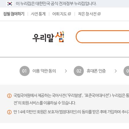
이 누리집은 대한민국 공식 전자정부 누리집입니다.
집필 참여하기
사전 통계
어휘 지도
작은 창 사전
이용 약관 동의
휴대폰 인증
01
02
0
국립국어원에서 제공하는 국어사전(‘우리말샘’, ‘표준국어대사전’) 누리집은 통
전’의 회원 서비스를 이용하실 수 있습니다.
만 14세 미만인 회원은 보호자(법정대리인)의 동의를 받은 후에 가입하여 주시