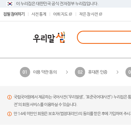
이 누리집은 대한민국 공식 전자정부 누리집입니다.
집필 참여하기
사전 통계
어휘 지도
작은 창 사전
이용 약관 동의
휴대폰 인증
01
02
0
국립국어원에서 제공하는 국어사전(‘우리말샘’, ‘표준국어대사전’) 누리집은 통
전’의 회원 서비스를 이용하실 수 있습니다.
만 14세 미만인 회원은 보호자(법정대리인)의 동의를 받은 후에 가입하여 주시