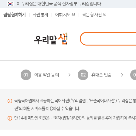
이 누리집은 대한민국 공식 전자정부 누리집입니다.
집필 참여하기
사전 통계
어휘 지도
작은 창 사전
이용 약관 동의
휴대폰 인증
01
02
0
국립국어원에서 제공하는 국어사전(‘우리말샘’, ‘표준국어대사전’) 누리집은 통
전’의 회원 서비스를 이용하실 수 있습니다.
만 14세 미만인 회원은 보호자(법정대리인)의 동의를 받은 후에 가입하여 주시