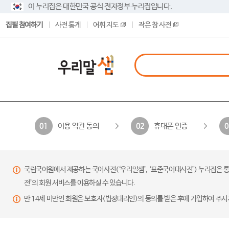
이 누리집은 대한민국 공식 전자정부 누리집입니다.
집필 참여하기
사전 통계
어휘 지도
작은 창 사전
이용 약관 동의
휴대폰 인증
01
02
0
국립국어원에서 제공하는 국어사전(‘우리말샘’, ‘표준국어대사전’) 누리집은 통
전’의 회원 서비스를 이용하실 수 있습니다.
만 14세 미만인 회원은 보호자(법정대리인)의 동의를 받은 후에 가입하여 주시