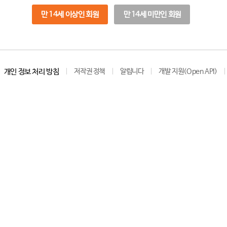
만 14세 이상인 회원
만 14세 미만인 회원
개인 정보 처리 방침
저작권 정책
알립니다
개발 지원(Open API)