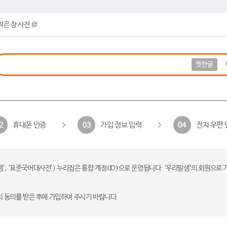
작은 창 사전
옛한글
휴대폰 인증
가입 정보 입력
전자 우편 
2
03
04
 ‘표준국어대사전’) 누리집은 통합 계정(ID)으로 운영됩니다. ‘우리말샘’의 회원으로 
의 동의를 받은 후에 가입하여 주시기 바랍니다.