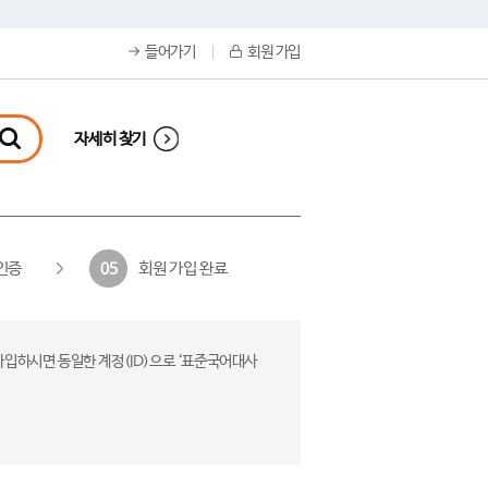
들어가기
회원 가입
자세히 찾기
인증
회원 가입 완료
05
가입하시면 동일한 계정(ID)으로 ‘표준국어대사