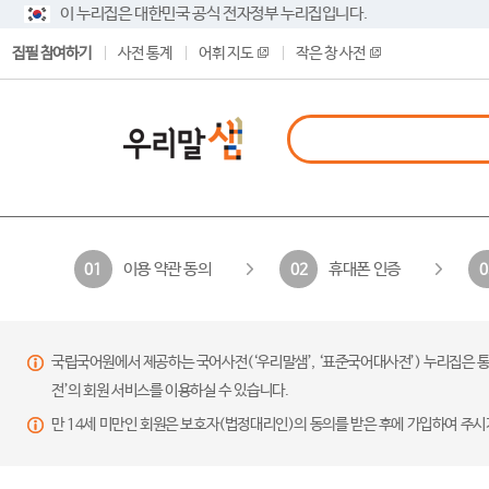
이 누리집은 대한민국 공식 전자정부 누리집입니다.
집필 참여하기
사전 통계
어휘 지도
작은 창 사전
이용 약관 동의
휴대폰 인증
01
02
0
국립국어원에서 제공하는 국어사전(‘우리말샘’, ‘표준국어대사전’) 누리집은 통
전’의 회원 서비스를 이용하실 수 있습니다.
만 14세 미만인 회원은 보호자(법정대리인)의 동의를 받은 후에 가입하여 주시