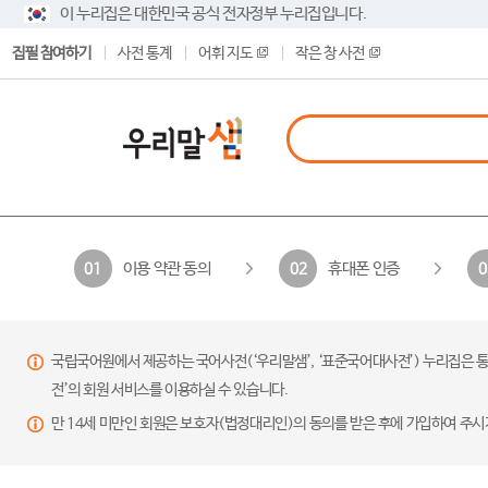
이 누리집은 대한민국 공식 전자정부 누리집입니다.
집필 참여하기
사전 통계
어휘 지도
작은 창 사전
이용 약관 동의
휴대폰 인증
01
02
0
국립국어원에서 제공하는 국어사전(‘우리말샘’, ‘표준국어대사전’) 누리집은 통
전’의 회원 서비스를 이용하실 수 있습니다.
만 14세 미만인 회원은 보호자(법정대리인)의 동의를 받은 후에 가입하여 주시