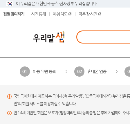
이 누리집은 대한민국 공식 전자정부 누리집입니다.
집필 참여하기
사전 통계
어휘 지도
작은 창 사전
이용 약관 동의
휴대폰 인증
01
02
0
국립국어원에서 제공하는 국어사전(‘우리말샘’, ‘표준국어대사전’) 누리집은 통
전’의 회원 서비스를 이용하실 수 있습니다.
만 14세 미만인 회원은 보호자(법정대리인)의 동의를 받은 후에 가입하여 주시