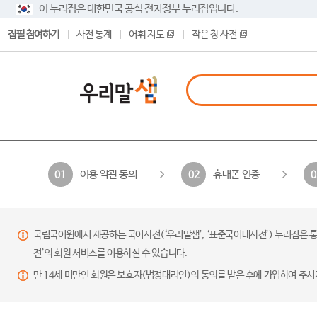
이 누리집은 대한민국 공식 전자정부 누리집입니다.
집필 참여하기
사전 통계
어휘 지도
작은 창 사전
이용 약관 동의
휴대폰 인증
01
02
0
국립국어원에서 제공하는 국어사전(‘우리말샘’, ‘표준국어대사전’) 누리집은 통
전’의 회원 서비스를 이용하실 수 있습니다.
만 14세 미만인 회원은 보호자(법정대리인)의 동의를 받은 후에 가입하여 주시