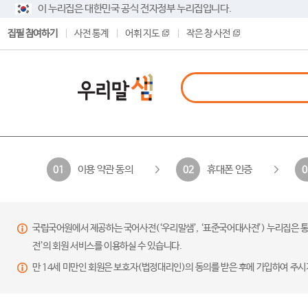
이 누리집은 대한민국 공식 전자정부 누리집입니다.
집필 참여하기
사전 통계
어휘 지도
작은 창 사전
이용 약관 동의
휴대폰 인증
01
02
0
국립국어원에서 제공하는 국어사전(‘우리말샘’, ‘표준국어대사전’) 누리집은 통
전’의 회원 서비스를 이용하실 수 있습니다.
만 14세 미만인 회원은 보호자(법정대리인)의 동의를 받은 후에 가입하여 주시