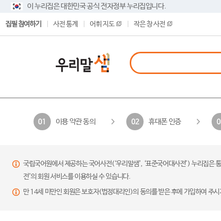
이 누리집은 대한민국 공식 전자정부 누리집입니다.
집필 참여하기
사전 통계
어휘 지도
작은 창 사전
이용 약관 동의
휴대폰 인증
01
02
0
국립국어원에서 제공하는 국어사전(‘우리말샘’, ‘표준국어대사전’) 누리집은 통
전’의 회원 서비스를 이용하실 수 있습니다.
만 14세 미만인 회원은 보호자(법정대리인)의 동의를 받은 후에 가입하여 주시