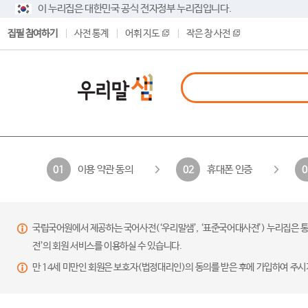
이 누리집은 대한민국 공식 전자정부 누리집입니다.
집필 참여하기
사전 통계
어휘 지도
작은 창 사전
이용 약관 동의
휴대폰 인증
01
02
0
국립국어원에서 제공하는 국어사전(‘우리말샘’, ‘표준국어대사전’) 누리집은 통
전’의 회원 서비스를 이용하실 수 있습니다.
만 14세 미만인 회원은 보호자(법정대리인)의 동의를 받은 후에 가입하여 주시