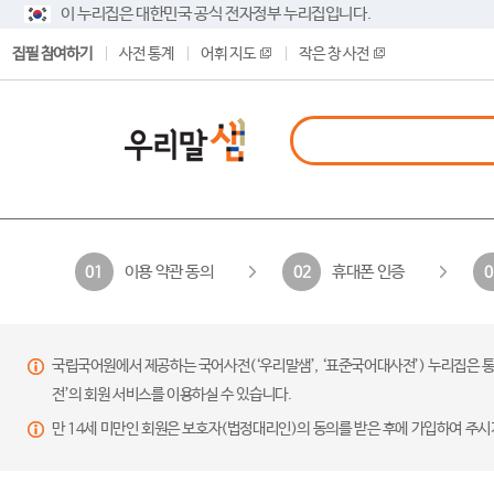
이 누리집은 대한민국 공식 전자정부 누리집입니다.
집필 참여하기
사전 통계
어휘 지도
작은 창 사전
이용 약관 동의
휴대폰 인증
01
02
0
국립국어원에서 제공하는 국어사전(‘우리말샘’, ‘표준국어대사전’) 누리집은 통
전’의 회원 서비스를 이용하실 수 있습니다.
만 14세 미만인 회원은 보호자(법정대리인)의 동의를 받은 후에 가입하여 주시