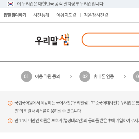
이 누리집은 대한민국 공식 전자정부 누리집입니다.
집필 참여하기
사전 통계
어휘 지도
작은 창 사전
이용 약관 동의
휴대폰 인증
01
02
0
국립국어원에서 제공하는 국어사전(‘우리말샘’, ‘표준국어대사전’) 누리집은 통
전’의 회원 서비스를 이용하실 수 있습니다.
만 14세 미만인 회원은 보호자(법정대리인)의 동의를 받은 후에 가입하여 주시