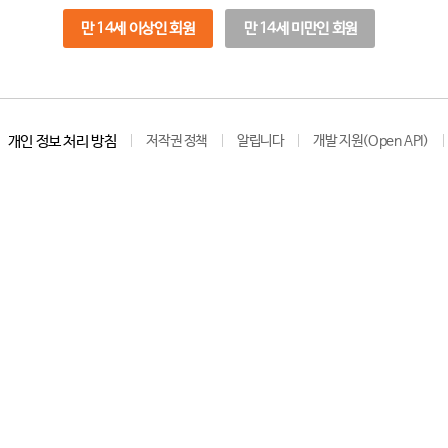
만 14세 이상인 회원
만 14세 미만인 회원
개인 정보 처리 방침
저작권 정책
알립니다
개발 지원(Open API)