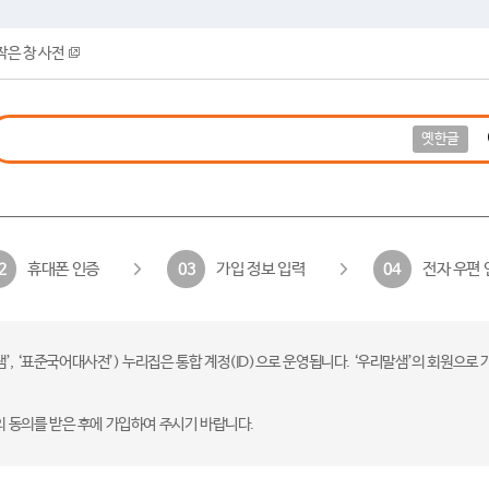
작은 창 사전
옛한글
휴대폰 인증
가입 정보 입력
전자 우편 
2
03
04
 ‘표준국어대사전’) 누리집은 통합 계정(ID)으로 운영됩니다. ‘우리말샘’의 회원으로 
의 동의를 받은 후에 가입하여 주시기 바랍니다.