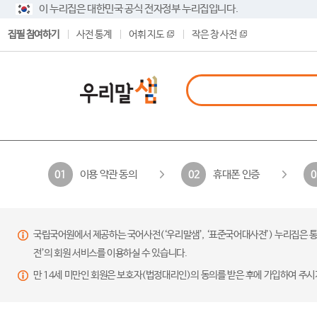
이 누리집은 대한민국 공식 전자정부 누리집입니다.
집필 참여하기
사전 통계
어휘 지도
작은 창 사전
이용 약관 동의
휴대폰 인증
01
02
0
국립국어원에서 제공하는 국어사전(‘우리말샘’, ‘표준국어대사전’) 누리집은 통
전’의 회원 서비스를 이용하실 수 있습니다.
만 14세 미만인 회원은 보호자(법정대리인)의 동의를 받은 후에 가입하여 주시