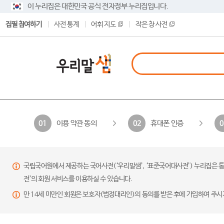
이 누리집은 대한민국 공식 전자정부 누리집입니다.
집필 참여하기
사전 통계
어휘 지도
작은 창 사전
이용 약관 동의
휴대폰 인증
01
02
0
국립국어원에서 제공하는 국어사전(‘우리말샘’, ‘표준국어대사전’) 누리집은 통
전’의 회원 서비스를 이용하실 수 있습니다.
만 14세 미만인 회원은 보호자(법정대리인)의 동의를 받은 후에 가입하여 주시