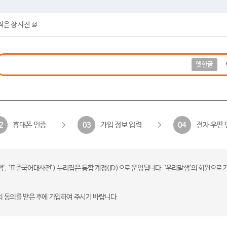
작은 창 사전
옛한글
휴대폰 인증
가입 정보 입력
전자 우편 
2
03
04
 ‘표준국어대사전’) 누리집은 통합 계정(ID)으로 운영됩니다. ‘우리말샘’의 회원으로 
의 동의를 받은 후에 가입하여 주시기 바랍니다.