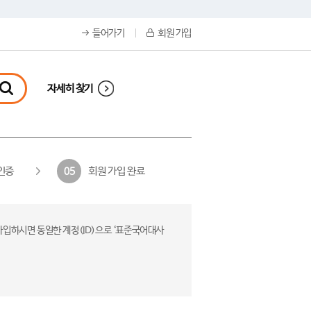
들어가기
회원 가입
자세히 찾기
인증
회원 가입 완료
05
가입하시면 동일한 계정(ID)으로 ‘표준국어대사