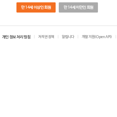
만 14세 이상인 회원
만 14세 미만인 회원
개인 정보 처리 방침
저작권 정책
알립니다
개발 지원(Open API)