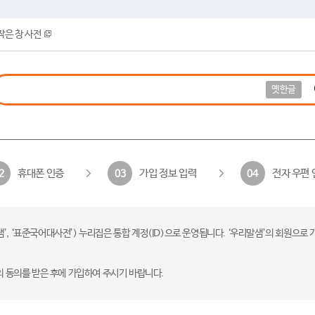
작은 창 사전
옛한글
휴대폰 인증
가입 정보 입력
전자 우편 
2
03
04
 ‘표준국어대사전’) 누리집은 통합 계정(ID)으로 운영됩니다. ‘우리말샘’의 회원으로 
의 동의를 받은 후에 가입하여 주시기 바랍니다.