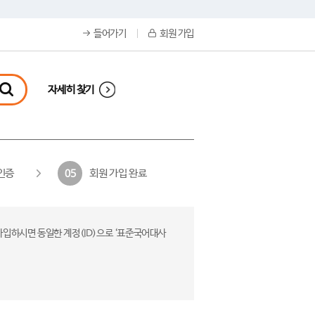
들어가기
회원 가입
자세히 찾기
인증
회원 가입 완료
05
가입하시면 동일한 계정(ID)으로 ‘표준국어대사