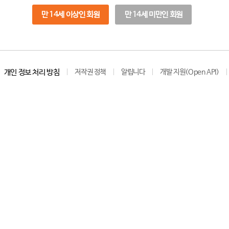
만 14세 이상인 회원
만 14세 미만인 회원
개인 정보 처리 방침
저작권 정책
알립니다
개발 지원(Open API)