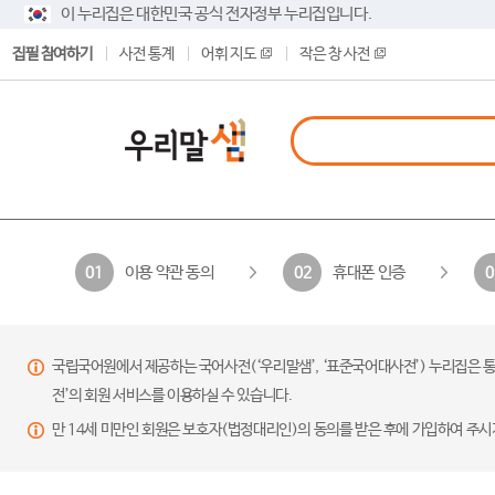
이 누리집은 대한민국 공식 전자정부 누리집입니다.
집필 참여하기
사전 통계
어휘 지도
작은 창 사전
이용 약관 동의
휴대폰 인증
01
02
0
국립국어원에서 제공하는 국어사전(‘우리말샘’, ‘표준국어대사전’) 누리집은 통
전’의 회원 서비스를 이용하실 수 있습니다.
만 14세 미만인 회원은 보호자(법정대리인)의 동의를 받은 후에 가입하여 주시