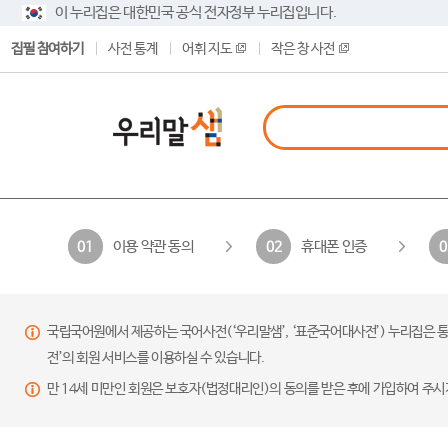
이 누리집은 대한민국 공식 전자정부 누리집입니다.
집필 참여하기
사전 통계
어휘 지도
작은 창 사전
이용 약관 동의
휴대폰 인증
01
02
0
국립국어원에서 제공하는 국어사전(‘우리말샘’, ‘표준국어대사전’) 누리집은 통
전’의 회원 서비스를 이용하실 수 있습니다.
만 14세 미만인 회원은 보호자(법정대리인)의 동의를 받은 후에 가입하여 주시