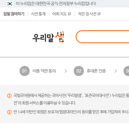
이 누리집은 대한민국 공식 전자정부 누리집입니다.
집필 참여하기
사전 통계
어휘 지도
작은 창 사전
이용 약관 동의
휴대폰 인증
01
02
0
국립국어원에서 제공하는 국어사전(‘우리말샘’, ‘표준국어대사전’) 누리집은 통
전’의 회원 서비스를 이용하실 수 있습니다.
만 14세 미만인 회원은 보호자(법정대리인)의 동의를 받은 후에 가입하여 주시