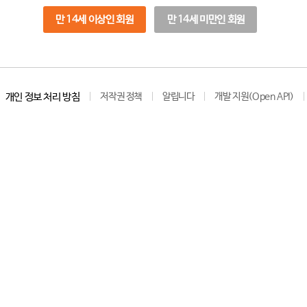
만 14세 이상인 회원
만 14세 미만인 회원
개인 정보 처리 방침
저작권 정책
알립니다
개발 지원(Open API)