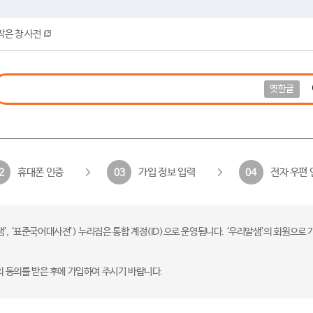
작은 창 사전
옛한글
휴대폰 인증
가입 정보 입력
전자 우편 
2
03
04
 ‘표준국어대사전’) 누리집은 통합 계정(ID)으로 운영됩니다. ‘우리말샘’의 회원으로 
의 동의를 받은 후에 가입하여 주시기 바랍니다.