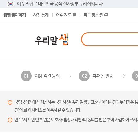
이 누리집은 대한민국 공식 전자정부 누리집입니다.
집필 참여하기
사전 통계
어휘 지도
작은 창 사전
이용 약관 동의
휴대폰 인증
01
02
0
국립국어원에서 제공하는 국어사전(‘우리말샘’, ‘표준국어대사전’) 누리집은 통
전’의 회원 서비스를 이용하실 수 있습니다.
만 14세 미만인 회원은 보호자(법정대리인)의 동의를 받은 후에 가입하여 주시