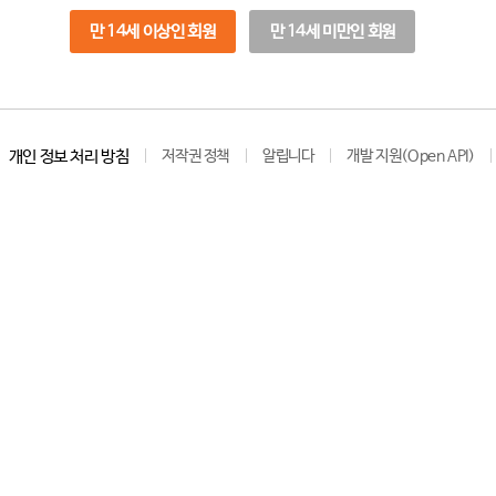
만 14세 이상인 회원
만 14세 미만인 회원
개인 정보 처리 방침
저작권 정책
알립니다
개발 지원(Open API)