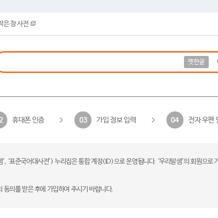
작은 창 사전
옛한글
휴대폰 인증
가입 정보 입력
전자 우편 
2
03
04
 ‘표준국어대사전’) 누리집은 통합 계정(ID)으로 운영됩니다. ‘우리말샘’의 회원으로 
의 동의를 받은 후에 가입하여 주시기 바랍니다.