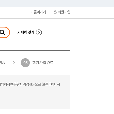
들어가기
회원 가입
자세히 찾기
인증
회원 가입 완료
05
가입하시면 동일한 계정(ID)으로 ‘표준국어대사