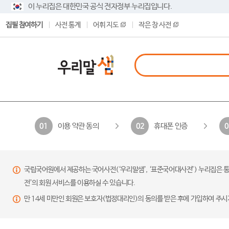
이 누리집은 대한민국 공식 전자정부 누리집입니다.
집필 참여하기
사전 통계
어휘 지도
작은 창 사전
이용 약관 동의
휴대폰 인증
01
02
0
국립국어원에서 제공하는 국어사전(‘우리말샘’, ‘표준국어대사전’) 누리집은 통
전’의 회원 서비스를 이용하실 수 있습니다.
만 14세 미만인 회원은 보호자(법정대리인)의 동의를 받은 후에 가입하여 주시