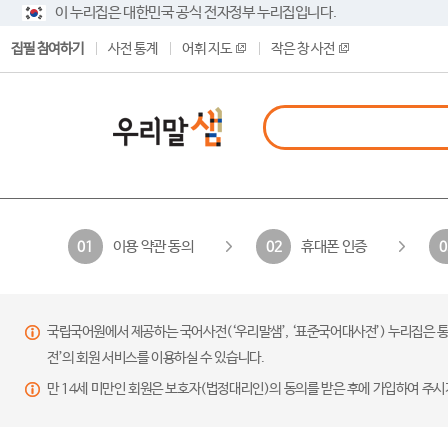
이 누리집은 대한민국 공식 전자정부 누리집입니다.
집필 참여하기
사전 통계
어휘 지도
작은 창 사전
이용 약관 동의
휴대폰 인증
01
02
0
국립국어원에서 제공하는 국어사전(‘우리말샘’, ‘표준국어대사전’) 누리집은 통
전’의 회원 서비스를 이용하실 수 있습니다.
만 14세 미만인 회원은 보호자(법정대리인)의 동의를 받은 후에 가입하여 주시