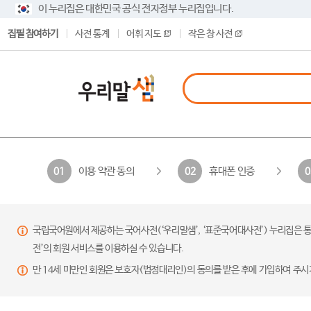
이 누리집은 대한민국 공식 전자정부 누리집입니다.
집필 참여하기
사전 통계
어휘 지도
작은 창 사전
이용 약관 동의
휴대폰 인증
01
02
0
국립국어원에서 제공하는 국어사전(‘우리말샘’, ‘표준국어대사전’) 누리집은 통
전’의 회원 서비스를 이용하실 수 있습니다.
만 14세 미만인 회원은 보호자(법정대리인)의 동의를 받은 후에 가입하여 주시