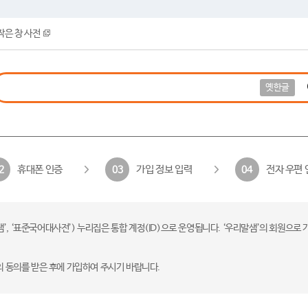
작은 창 사전
옛한글
휴대폰 인증
가입 정보 입력
전자 우편 
2
03
04
 ‘표준국어대사전’) 누리집은 통합 계정(ID)으로 운영됩니다. ‘우리말샘’의 회원으로 
의 동의를 받은 후에 가입하여 주시기 바랍니다.