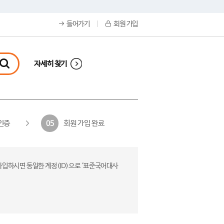
들어가기
회원 가입
자세히 찾기
인증
회원 가입 완료
05
가입하시면 동일한 계정(ID)으로 ‘표준국어대사