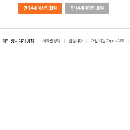
만 14세 이상인 회원
만 14세 미만인 회원
개인 정보 처리 방침
저작권 정책
알립니다
개발 지원(Open API)