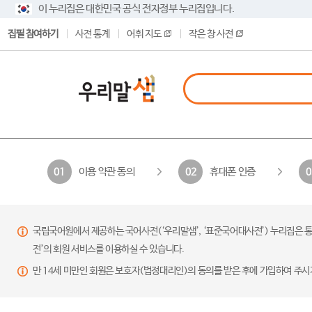
이 누리집은 대한민국 공식 전자정부 누리집입니다.
집필 참여하기
사전 통계
어휘 지도
작은 창 사전
이용 약관 동의
휴대폰 인증
01
02
0
국립국어원에서 제공하는 국어사전(‘우리말샘’, ‘표준국어대사전’) 누리집은 통
전’의 회원 서비스를 이용하실 수 있습니다.
만 14세 미만인 회원은 보호자(법정대리인)의 동의를 받은 후에 가입하여 주시