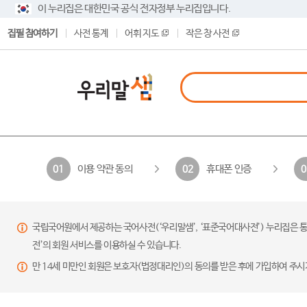
이 누리집은 대한민국 공식 전자정부 누리집입니다.
집필 참여하기
사전 통계
어휘 지도
작은 창 사전
이용 약관 동의
휴대폰 인증
01
02
0
국립국어원에서 제공하는 국어사전(‘우리말샘’, ‘표준국어대사전’) 누리집은 통
전’의 회원 서비스를 이용하실 수 있습니다.
만 14세 미만인 회원은 보호자(법정대리인)의 동의를 받은 후에 가입하여 주시