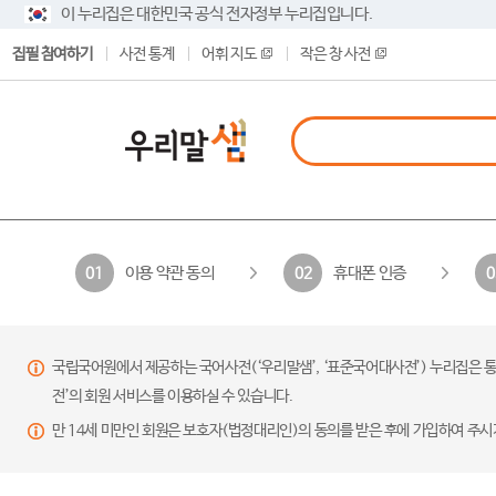
이 누리집은 대한민국 공식 전자정부 누리집입니다.
집필 참여하기
사전 통계
어휘 지도
작은 창 사전
이용 약관 동의
휴대폰 인증
01
02
0
국립국어원에서 제공하는 국어사전(‘우리말샘’, ‘표준국어대사전’) 누리집은 통
전’의 회원 서비스를 이용하실 수 있습니다.
만 14세 미만인 회원은 보호자(법정대리인)의 동의를 받은 후에 가입하여 주시