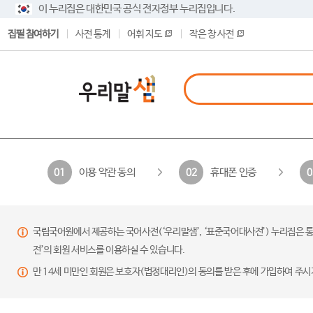
이 누리집은 대한민국 공식 전자정부 누리집입니다.
집필 참여하기
사전 통계
어휘 지도
작은 창 사전
이용 약관 동의
휴대폰 인증
01
02
0
국립국어원에서 제공하는 국어사전(‘우리말샘’, ‘표준국어대사전’) 누리집은 통
전’의 회원 서비스를 이용하실 수 있습니다.
만 14세 미만인 회원은 보호자(법정대리인)의 동의를 받은 후에 가입하여 주시