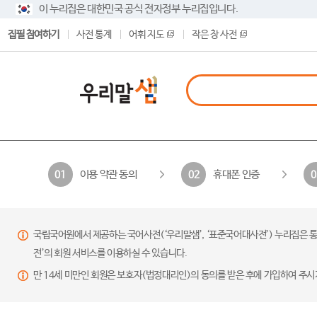
이 누리집은 대한민국 공식 전자정부 누리집입니다.
집필 참여하기
사전 통계
어휘 지도
작은 창 사전
이용 약관 동의
휴대폰 인증
01
02
0
국립국어원에서 제공하는 국어사전(‘우리말샘’, ‘표준국어대사전’) 누리집은 통
전’의 회원 서비스를 이용하실 수 있습니다.
만 14세 미만인 회원은 보호자(법정대리인)의 동의를 받은 후에 가입하여 주시