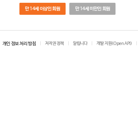
만 14세 이상인 회원
만 14세 미만인 회원
개인 정보 처리 방침
저작권 정책
알립니다
개발 지원(Open API)