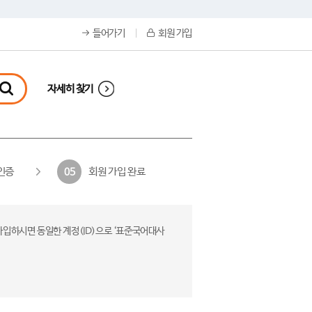
들어가기
회원 가입
자세히 찾기
인증
회원 가입 완료
05
가입하시면 동일한 계정(ID)으로 ‘표준국어대사