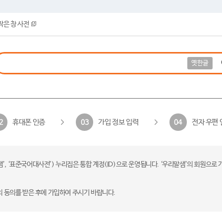
작은 창 사전
옛한글
휴대폰 인증
가입 정보 입력
전자 우편 
2
03
04
 ‘표준국어대사전’) 누리집은 통합 계정(ID)으로 운영됩니다. ‘우리말샘’의 회원으로 
의 동의를 받은 후에 가입하여 주시기 바랍니다.