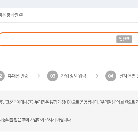
작은 창 사전
옛한글
휴대폰 인증
가입 정보 입력
전자 우편 
2
03
04
 ‘표준국어대사전’) 누리집은 통합 계정(ID)으로 운영됩니다. ‘우리말샘’의 회원으로 
의 동의를 받은 후에 가입하여 주시기 바랍니다.