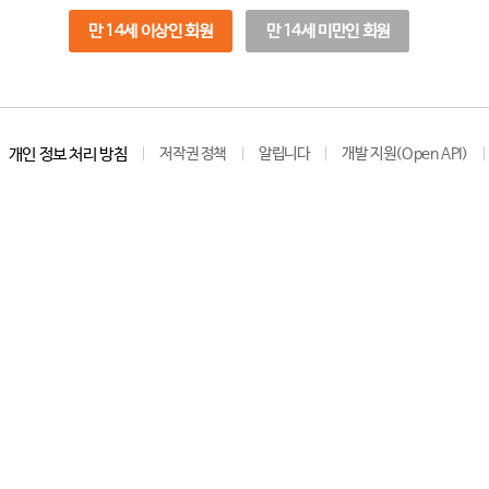
만 14세 이상인 회원
만 14세 미만인 회원
개인 정보 처리 방침
저작권 정책
알립니다
개발 지원(Open API)