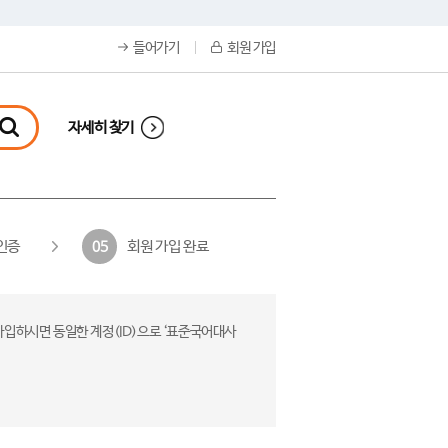
들어가기
회원 가입
자세히 찾기
인증
회원 가입 완료
05
가입하시면 동일한 계정(ID)으로 ‘표준국어대사