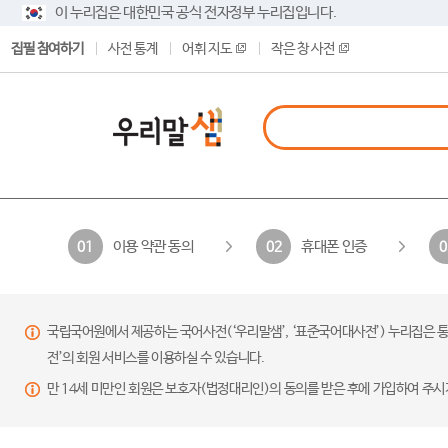
이 누리집은 대한민국 공식 전자정부 누리집입니다.
집필 참여하기
사전 통계
어휘 지도
작은 창 사전
이용 약관 동의
휴대폰 인증
01
02
0
국립국어원에서 제공하는 국어사전(‘우리말샘’, ‘표준국어대사전’) 누리집은 통
전’의 회원 서비스를 이용하실 수 있습니다.
만 14세 미만인 회원은 보호자(법정대리인)의 동의를 받은 후에 가입하여 주시