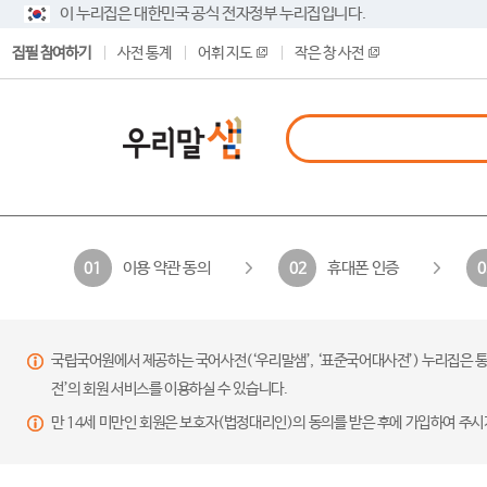
이 누리집은 대한민국 공식 전자정부 누리집입니다.
집필 참여하기
사전 통계
어휘 지도
작은 창 사전
이용 약관 동의
휴대폰 인증
01
02
0
국립국어원에서 제공하는 국어사전(‘우리말샘’, ‘표준국어대사전’) 누리집은 통
전’의 회원 서비스를 이용하실 수 있습니다.
만 14세 미만인 회원은 보호자(법정대리인)의 동의를 받은 후에 가입하여 주시